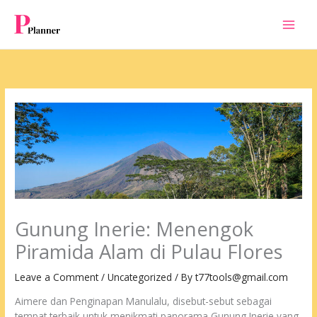
Skip
to
content
Gunung Inerie: Menengok
Piramida Alam di Pulau Flores
Leave a Comment
/
Uncategorized
/ By
t77tools@gmail.com
Aimere dan Penginapan Manulalu, disebut-sebut sebagai
tempat terbaik untuk menikmati panorama Gunung Inerie yang