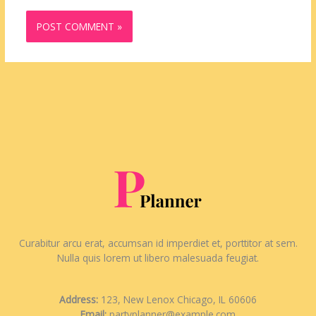
Curabitur arcu erat, accumsan id imperdiet et, porttitor at sem.
Nulla quis lorem ut libero malesuada feugiat.
Address:
123, New Lenox Chicago, IL 60606
Email:
partyplanner@example.com