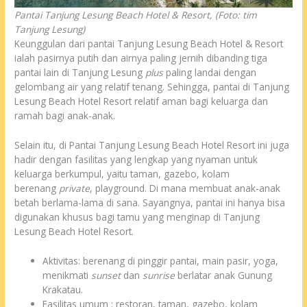
Pantai Tanjung Lesung Beach Hotel & Resort, (Foto: tim
Tanjung Lesung)
Keunggulan dari pantai Tanjung Lesung Beach Hotel & Resort
ialah pasirnya putih dan airnya paling jernih dibanding tiga
pantai lain di Tanjung Lesung
plus
paling landai dengan
gelombang air yang relatif tenang. Sehingga, pantai di Tanjung
Lesung Beach Hotel Resort relatif aman bagi keluarga dan
ramah bagi anak-anak.
Selain itu, di Pantai Tanjung Lesung Beach Hotel Resort ini juga
hadir dengan fasilitas yang lengkap yang nyaman untuk
keluarga berkumpul, yaitu taman, gazebo, kolam
berenang
private
, playground. Di mana membuat anak-anak
betah berlama-lama di sana. Sayangnya, pantai ini hanya bisa
digunakan khusus bagi tamu yang menginap di Tanjung
Lesung Beach Hotel Resort.
Aktivitas: berenang di pinggir pantai, main pasir, yoga,
menikmati
sunset
dan
sunrise
berlatar anak Gunung
Krakatau.
Fasilitas umum : restoran, taman, gazebo, kolam