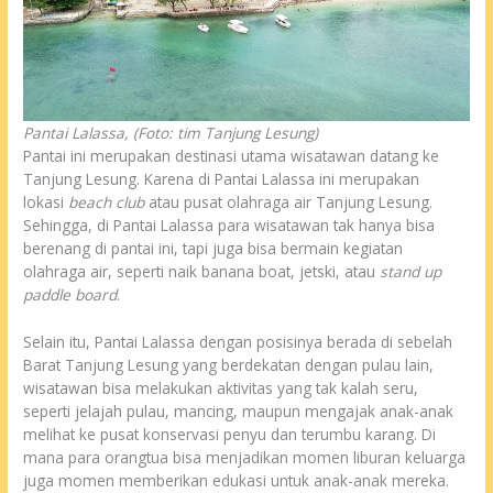
Pantai Lalassa, (Foto: tim Tanjung Lesung)
Pantai ini merupakan destinasi utama wisatawan datang ke
Tanjung Lesung. Karena di Pantai Lalassa ini merupakan
lokasi
beach club
atau pusat olahraga air Tanjung Lesung.
Sehingga, di Pantai Lalassa para wisatawan tak hanya bisa
berenang di pantai ini, tapi juga bisa bermain kegiatan
olahraga air, seperti naik banana boat, jetski, atau
stand up
paddle board
.
Selain itu, Pantai Lalassa dengan posisinya berada di sebelah
Barat Tanjung Lesung yang berdekatan dengan pulau lain,
wisatawan bisa melakukan aktivitas yang tak kalah seru,
seperti jelajah pulau, mancing, maupun mengajak anak-anak
melihat ke pusat konservasi penyu dan terumbu karang. Di
mana para orangtua bisa menjadikan momen liburan keluarga
juga momen memberikan edukasi untuk anak-anak mereka.