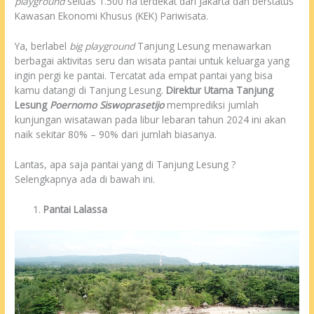
playground
seluas 1.500 ha terdekat dari Jakarta dan berstatus
Kawasan Ekonomi Khusus (KEK) Pariwisata.
Ya, berlabel
big playground
Tanjung Lesung menawarkan
berbagai aktivitas seru dan wisata pantai untuk keluarga yang
ingin pergi ke pantai. Tercatat ada empat pantai yang bisa
kamu datangi di Tanjung Lesung.
Direktur Utama Tanjung
Lesung
Poernomo Siswoprasetijo
memprediksi jumlah
kunjungan wisatawan pada libur lebaran tahun 2024 ini akan
naik sekitar 80% – 90% dari jumlah biasanya.
Lantas, apa saja pantai yang di Tanjung Lesung ?
Selengkapnya ada di bawah ini.
Pantai Lalassa