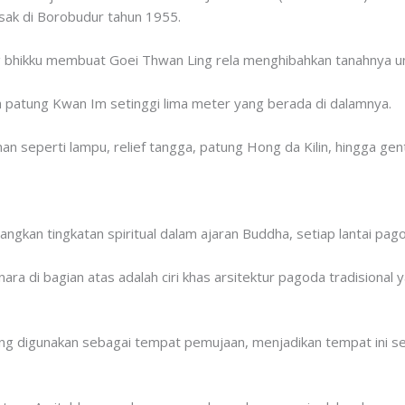
sak di Borobudur tahun 1955.
g bhikku membuat Goei Thwan Ling rela menghibahkan tanahnya 
a patung Kwan Im setinggi lima meter yang berada di dalamnya.
nan seperti lampu, relief tangga, patung Hong da Kilin, hingga ge
gkan tingkatan spiritual dalam ajaran Buddha, setiap lantai pagod
ra di bagian atas adalah ciri khas arsitektur pagoda tradisiona
ng digunakan sebagai tempat pemujaan, menjadikan tempat ini s