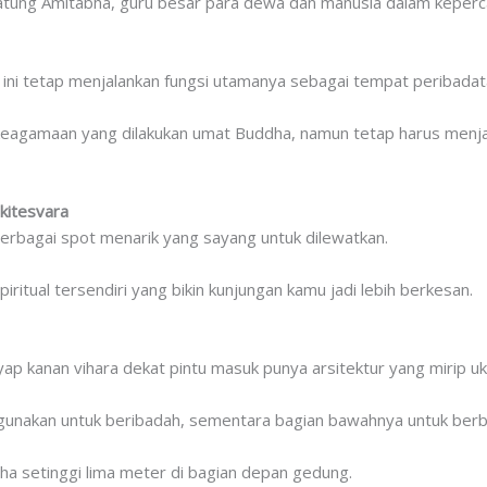
tung Amitabha, guru besar para dewa dan manusia dalam keper
ini tetap menjalankan fungsi utamanya sebagai tempat peribadat
 keagamaan yang dilakukan umat Buddha, namun tetap harus men
kitesvara
berbagai spot menarik yang sayang untuk dilewatkan.
spiritual tersendiri yang bikin kunjungan kamu jadi lebih berkesan.
 kanan vihara dekat pintu masuk punya arsitektur yang mirip uki
gunakan untuk beribadah, sementara bagian bawahnya untuk berb
ha setinggi lima meter di bagian depan gedung.