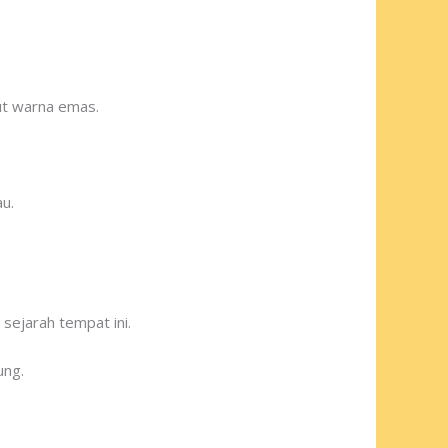
ut warna emas.
u.
sejarah tempat ini.
ung.