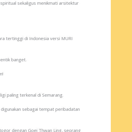
piritual sekaligus menikmati arsitektur
ra tertinggi di Indonesia versi MURI
entik banget.
n!
igi paling terkenal di Semarang.
if digunakan sebagai tempat peribadatan
i Bogor dengan Goei Thwan Ling, seorang