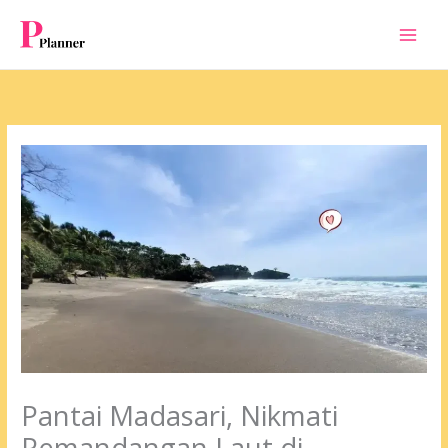
Skip
to
content
Pantai Madasari, Nikmati
Pemandangan Laut di