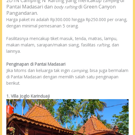
2D1N Camping N’ Rafting yang mencakup
di
camping
Pantai Madasari dan
di Green Canyon
body rafting
Pangandaran.
Harga paket ini adalah Rp300.000 hingga Rp250.000 per orang,
dengan minimal pemesanan 5 orang.
Fasilitasnya mencakup tiket masuk, tenda, matras, lampu,
makan malam, sarapan/makan siang, fasilitas
rafting
, dan
lainnya.
Penginapan di Pantai Madasari
Jika Moms dan keluarga tak ingin
camping
, bisa juga bermalam
di Pantai Madasari dengan memilih salah satu penginapan
berikut.
1. Villa Joglo Karinduaji