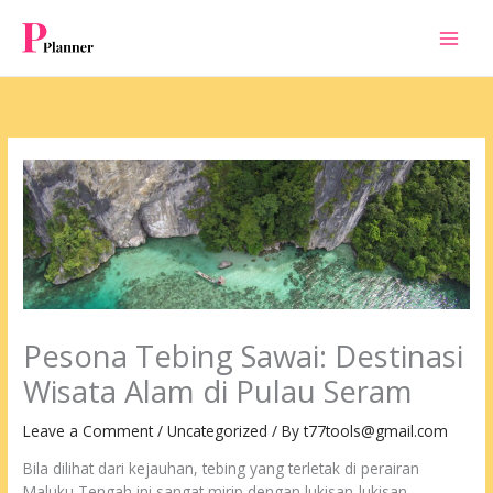
Skip
to
content
Pesona Tebing Sawai: Destinasi
Wisata Alam di Pulau Seram
Leave a Comment
/
Uncategorized
/ By
t77tools@gmail.com
Bila dilihat dari kejauhan, tebing yang terletak di perairan
Maluku Tengah ini sangat mirip dengan lukisan-lukisan