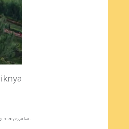
riknya
ng menyegarkan.