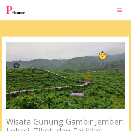
Skip
to
content
Wisata Gunung Gambir Jember:
Lokasi, Tiket, dan Fasilitas